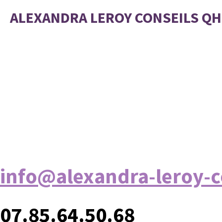
Passer
ALEXANDRA LEROY CONSEILS Q
au
contenu
principal
info@alexandra-leroy-c
07.85.64.50.68